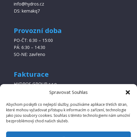
info@hydros.cz
DS: kemakq7
Provozní doba
PO-ČT: 6:30 – 15:00
PÁ: 6:30 – 14:30
SO-NE: zavřeno
Fakturace
HYDROS GROUP s.r.o.
IČ: 09256661
Spravovat Souhlas
DIČ: CZ0925666
Abychom poskytli co nejlepší služby, používáme aplikace třetích stran,
které mohou vyžadovat přístupu k informacím o zařízení, technologie
jako jsou soubory cookies. Souhlas s těmito technologiemi nám umožní
bezproblémový chod našich služeb.
Oprava hydraulických systémů
Služby