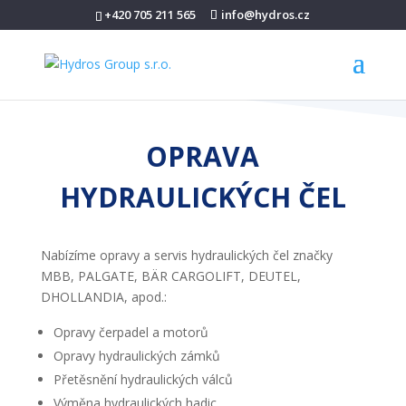
+420 705 211 565
info@hydros.cz
OPRAVA
HYDRAULICKÝCH ČEL
Nabízíme opravy a servis hydraulických čel značky
MBB, PALGATE, BÄR CARGOLIFT, DEUTEL,
DHOLLANDIA, apod.:
Opravy čerpadel a motorů
Opravy hydraulických zámků
Přetěsnění hydraulických válců
Výměna hydraulických hadic