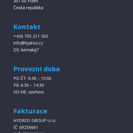
301 00 Plzeň
Česká republika
Kontakt
+420 705 211 565
info@hydros.cz
DS: kemakq7
Provozní doba
PO-ČT: 6:30 – 15:00
PÁ: 6:30 – 14:30
SO-NE: zavřeno
Fakturace
HYDROS GROUP s.r.o.
IČ: 09256661