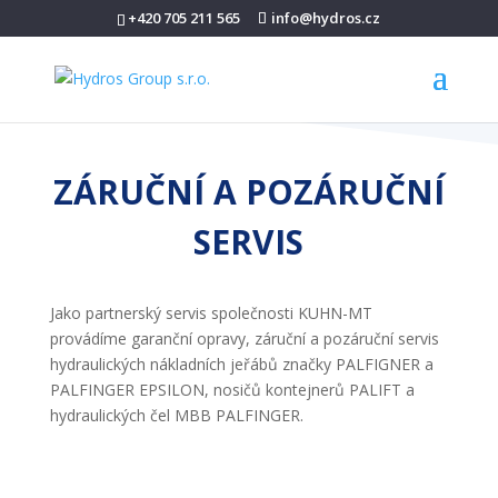
+420 705 211 565
info@hydros.cz
ZÁRUČNÍ A POZÁRUČNÍ
SERVIS
Jako partnerský servis společnosti KUHN-MT
provádíme garanční opravy, záruční a pozáruční servis
hydraulických nákladních jeřábů značky PALFIGNER a
PALFINGER EPSILON, nosičů kontejnerů PALIFT a
hydraulických čel MBB PALFINGER.